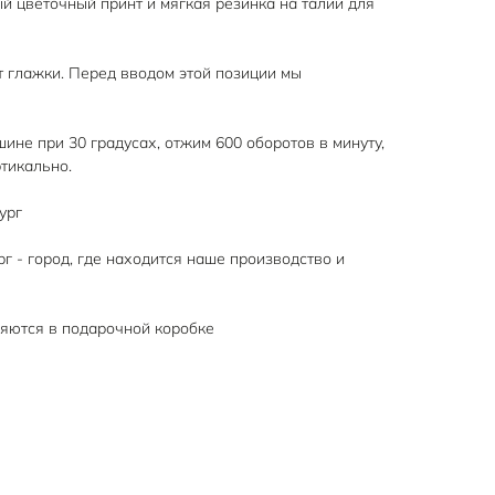
й цветочный принт и мягкая резинка на талии для
т глажки. Перед вводом этой позиции мы
шине при 30 градусах, отжим 600 оборотов в минуту,
тикально.
ург
рг - город, где находится наше производство и
ляются в подарочной коробке